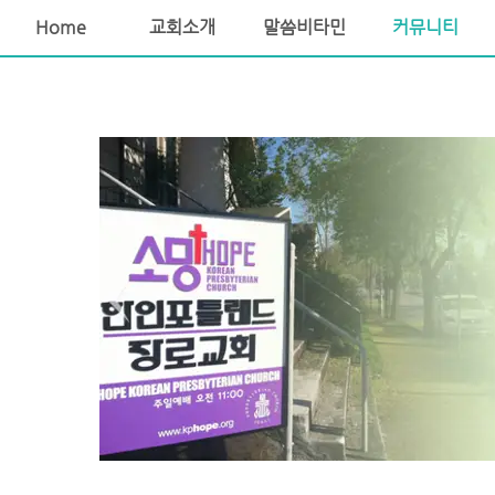
소망교회 포틀랜드교회 포틀랜드장로교회 포틀랜드한인교회
Home
교회소개
말씀비타민
커뮤니티