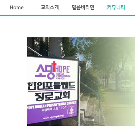
소망교회 포틀랜드교회 포틀랜드장로교회 포틀랜드한인교회
Home
교회소개
말씀비타민
커뮤니티