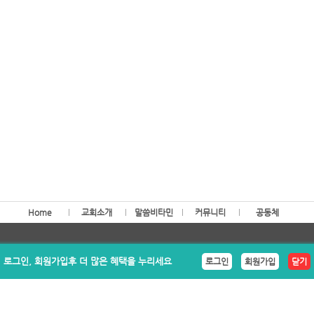
Home
교회소개
말씀비타민
커뮤니티
공동체
terian Church 6437 S Virginia Ave Portland OR 97239 (503)5
로그인, 회원가입후 더 많은 혜택을 누리세요
로그인
회원가입
닫기