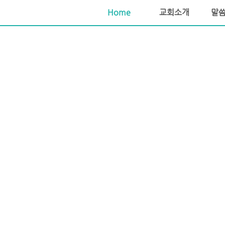
소망교회 포틀랜드교회 포틀랜드장로교회 포틀랜드한인교회
Home
교회소개
말