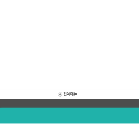
전체메뉴
소망한인장로교회 Hope Korean Presby