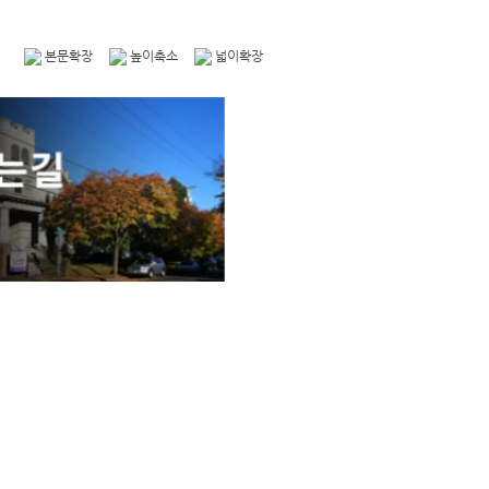
본문확장
높이축소
넓이확장