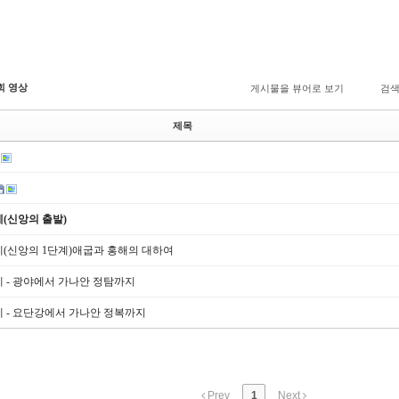
회 영상
게시물을 뷰어로 보기
검
제목
계(신앙의 출발)
계(신앙의 1단계)애굽과 홍해의 대하여
계 - 광야에서 가나안 정탐까지
계 - 요단강에서 가나안 정복까지
Prev
1
Next